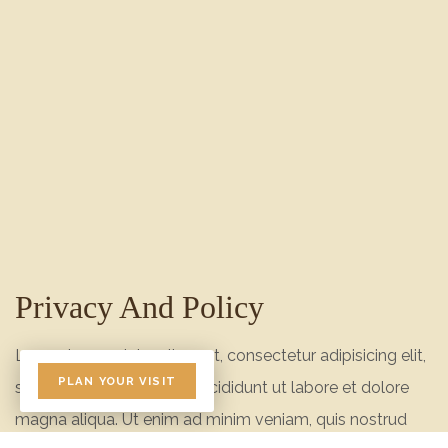
Privacy And Policy
Lorem ipsum dolor sit amet, consectetur adipisicing elit,
PLAN YOUR VISIT
sed do eiusmod tempor incididunt ut labore et dolore
magna aliqua. Ut enim ad minim veniam, quis nostrud